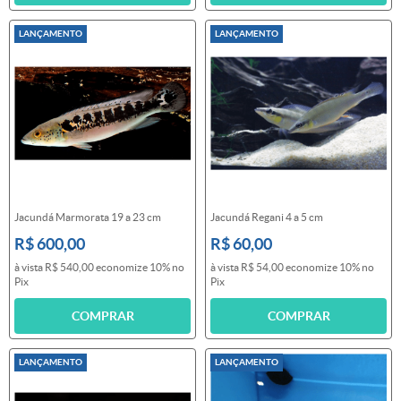
LANÇAMENTO
LANÇAMENTO
Jacundá Marmorata 19 a 23 cm
Jacundá Regani 4 a 5 cm
R$ 600,00
R$ 60,00
à vista
R$ 540,00
economize
10%
no
à vista
R$ 54,00
economize
10%
no
Pix
Pix
COMPRAR
COMPRAR
LANÇAMENTO
LANÇAMENTO