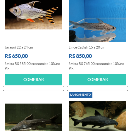
Jaraqui 22 a 24 cm
Lince Catfish 15 a 20 cm
R$ 650,00
R$ 850,00
à vista
R$ 585,00
economize
10%
no
à vista
R$ 765,00
economize
10%
no
Pix
Pix
COMPRAR
COMPRAR
LANÇAMENTO