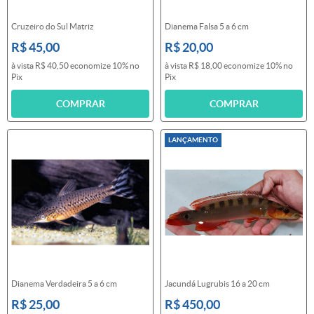
Cruzeiro do Sul Matriz
Dianema Falsa 5 a 6 cm
R$ 45,00
R$ 20,00
à vista
R$ 40,50
economize
10%
no
à vista
R$ 18,00
economize
10%
no
Pix
Pix
COMPRAR
COMPRAR
LANÇAMENTO
Dianema Verdadeira 5 a 6 cm
Jacundá Lugrubis 16 a 20 cm
R$ 25,00
R$ 450,00