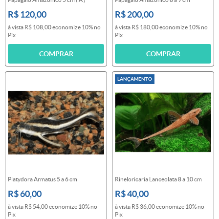
R$ 120,00
R$ 200,00
à vista
R$ 108,00
economize
10%
no
à vista
R$ 180,00
economize
10%
no
Pix
Pix
COMPRAR
COMPRAR
LANÇAMENTO
Platydora Armatus 5 a 6 cm
Rineloricaria Lanceolata 8 a 10 cm
R$ 60,00
R$ 40,00
à vista
R$ 54,00
economize
10%
no
à vista
R$ 36,00
economize
10%
no
Pix
Pix