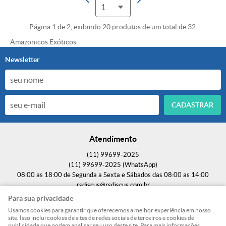
Página 1 de 2, exibindo 20 produtos de um total de 32.
Amazonicos Exóticos
Newsletter
CADASTRAR
Atendimento
(11)
99699-2025
(11)
99699-2025
(WhatsApp)
08:00 as 18:00 de Segunda a Sexta e Sábados das 08:00 as 14:00
rsdiscus@rsdiscus.com.br
Para sua privacidade
Endereço
Usamos cookies para garantir que oferecemos a melhor experiência em nosso
site. Isso inclui cookies de sites de redes sociais de terceiros e cookies de
Rodovia Fernão Dias, S/N, (SEM VISITAÇÃO / SEM RETIRADA);
-
Parque Edu
publicidade que podem analisar seu uso deste site. Para mais informações,