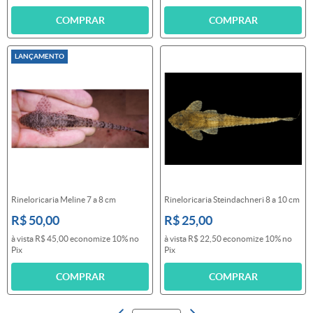
COMPRAR
COMPRAR
LANÇAMENTO
Rineloricaria Meline 7 a 8 cm
Rineloricaria Steindachneri 8 a 10 cm
R$ 50,00
R$ 25,00
à vista
R$ 45,00
economize
10%
no
à vista
R$ 22,50
economize
10%
no
Pix
Pix
COMPRAR
COMPRAR