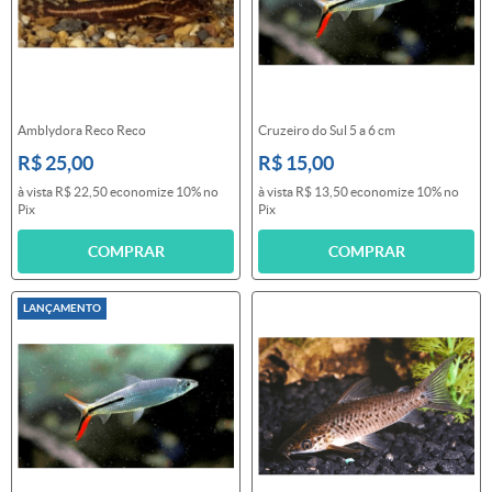
Amblydora Reco Reco
Cruzeiro do Sul 5 a 6 cm
R$ 25,00
R$ 15,00
à vista
R$ 22,50
economize
10%
no
à vista
R$ 13,50
economize
10%
no
Pix
Pix
COMPRAR
COMPRAR
LANÇAMENTO