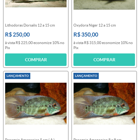
Lithodoras Dorsalis 12 a 15 cm
Oxydora Niger 12 a 15 cm
R$ 250,00
R$ 350,00
à vista
R$ 225,00
economize
10%
no
à vista
R$ 315,00
economize
10%
no
Pix
Pix
COMPRAR
COMPRAR
LANÇAMENTO
LANÇAMENTO
Papagaio Amazonico 5 cm ( A )
Papagaio Amazonico 8 a 9 cm