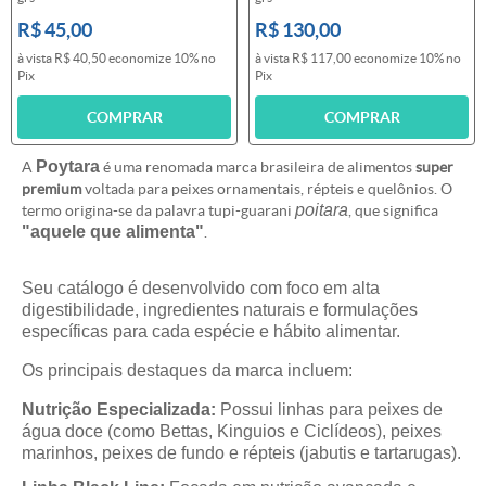
R$ 45,00
R$ 130,00
à vista
R$ 40,50
economize
10%
no
à vista
R$ 117,00
economize
10%
no
Pix
Pix
COMPRAR
COMPRAR
Poytara
A
é uma renomada marca brasileira de alimentos
super
premium
voltada para peixes ornamentais, répteis e quelônios. O
poitara
termo origina-se da palavra tupi-guarani
, que significa
"aquele que alimenta"
.
Seu catálogo é desenvolvido com foco em alta
digestibilidade, ingredientes naturais e formulações
específicas para cada espécie e hábito alimentar.
Os principais destaques da marca incluem:
Nutrição Especializada:
Possui linhas para peixes de
água doce (como Bettas, Kinguios e Ciclídeos), peixes
marinhos, peixes de fundo e répteis (jabutis e tartarugas).