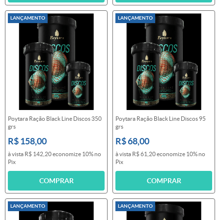
LANÇAMENTO
LANÇAMENTO
Poytara Ração Black Line Discos 350
Poytara Ração Black Line Discos 95
grs
grs
R$ 158,00
R$ 68,00
à vista
R$ 142,20
economize
10%
no
à vista
R$ 61,20
economize
10%
no
Pix
Pix
COMPRAR
COMPRAR
LANÇAMENTO
LANÇAMENTO