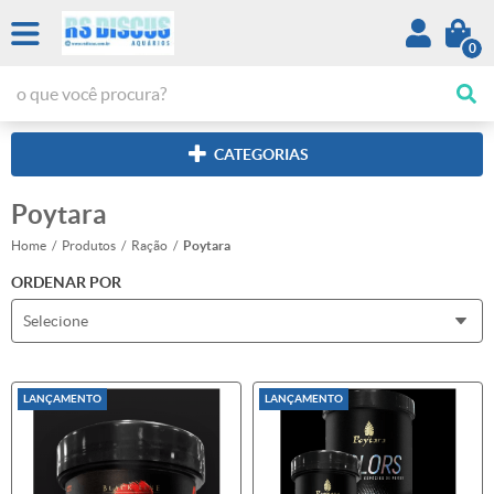
0
CATEGORIAS
Poytara
Home
Produtos
Ração
Poytara
ORDENAR POR
Selecione
LANÇAMENTO
LANÇAMENTO