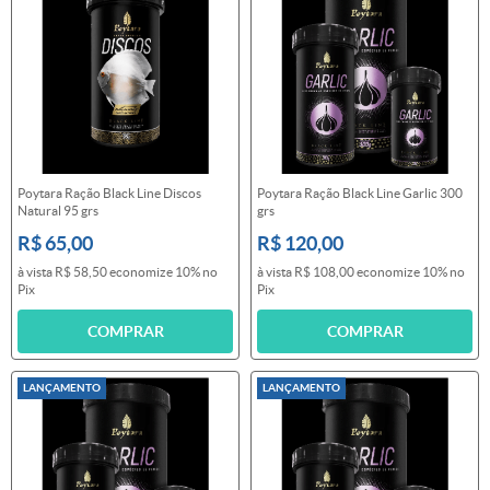
Poytara Ração Black Line Discos
Poytara Ração Black Line Garlic 300
Natural 95 grs
grs
R$ 65,00
R$ 120,00
à vista
R$ 58,50
economize
10%
no
à vista
R$ 108,00
economize
10%
no
Pix
Pix
COMPRAR
COMPRAR
LANÇAMENTO
LANÇAMENTO