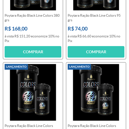
Poytara Ração Black Line Colors 380
Poytara Ração Black Line Colors 95
grs
grs
R$ 168,00
R$ 74,00
à vista
R$ 151,20
economize
10%
no
à vista
R$ 66,60
economize
10%
no
Pix
Pix
COMPRAR
COMPRAR
LANÇAMENTO
LANÇAMENTO
Poytara Ração Black Line Colors
Poytara Ração Black Line Colors