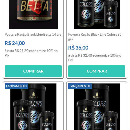
Poytara Ração Black Line Betta 14 grs
Poytara Ração Black Line Colors 35
grs
R$ 24,00
R$ 36,00
à vista
R$ 21,60
economize
10%
no
Pix
à vista
R$ 32,40
economize
10%
no
Pix
COMPRAR
COMPRAR
LANÇAMENTO
LANÇAMENTO