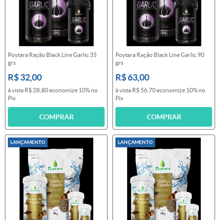
Poytara Ração Black Line Garlic 35
Poytara Ração Black Line Garlic 90
grs
grs
R$ 32,00
R$ 63,00
à vista
R$ 28,80
economize
10%
no
à vista
R$ 56,70
economize
10%
no
Pix
Pix
COMPRAR
COMPRAR
LANÇAMENTO
LANÇAMENTO