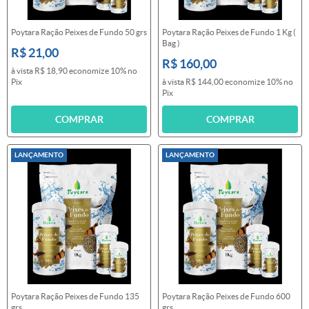
Poytara Ração Peixes de Fundo 50 grs
Poytara Ração Peixes de Fundo 1 Kg (
Bag )
R$ 21,00
R$ 160,00
à vista
R$ 18,90
economize
10%
no
Pix
à vista
R$ 144,00
economize
10%
no
Pix
COMPRAR
COMPRAR
LANÇAMENTO
LANÇAMENTO
Poytara Ração Peixes de Fundo 135
Poytara Ração Peixes de Fundo 600
grs
grs