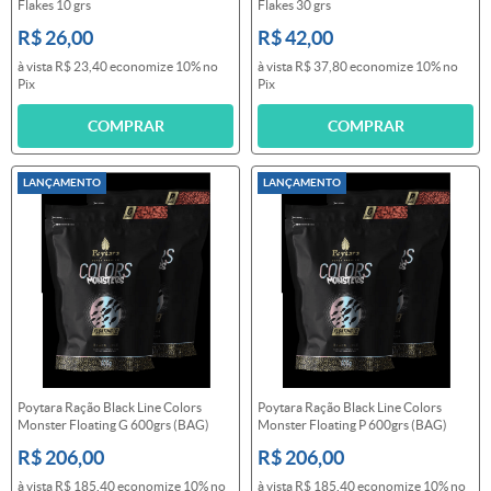
Flakes 10 grs
Flakes 30 grs
R$ 26,00
R$ 42,00
à vista
R$ 23,40
economize
10%
no
à vista
R$ 37,80
economize
10%
no
Pix
Pix
COMPRAR
COMPRAR
LANÇAMENTO
LANÇAMENTO
Poytara Ração Black Line Colors
Poytara Ração Black Line Colors
Monster Floating G 600grs (BAG)
Monster Floating P 600grs (BAG)
R$ 206,00
R$ 206,00
à vista
R$ 185,40
economize
10%
no
à vista
R$ 185,40
economize
10%
no