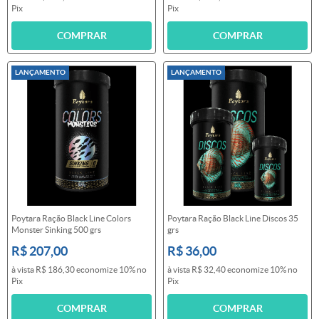
Pix
Pix
COMPRAR
COMPRAR
LANÇAMENTO
LANÇAMENTO
Poytara Ração Black Line Colors
Poytara Ração Black Line Discos 35
Monster Sinking 500 grs
grs
R$ 207,00
R$ 36,00
à vista
R$ 186,30
economize
10%
no
à vista
R$ 32,40
economize
10%
no
Pix
Pix
COMPRAR
COMPRAR