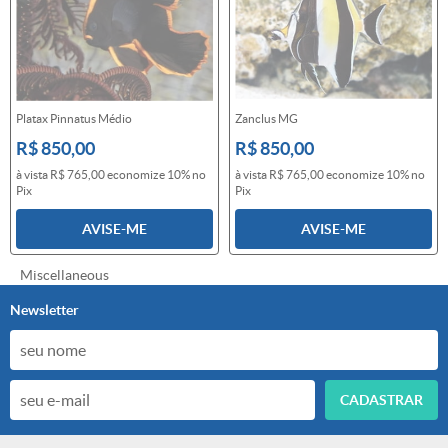
Platax Pinnatus Médio
Zanclus MG
R$ 850,00
R$ 850,00
à vista
R$ 765,00
economize
10%
no
à vista
R$ 765,00
economize
10%
no
Pix
Pix
AVISE-ME
AVISE-ME
Miscellaneous
Newsletter
CADASTRAR