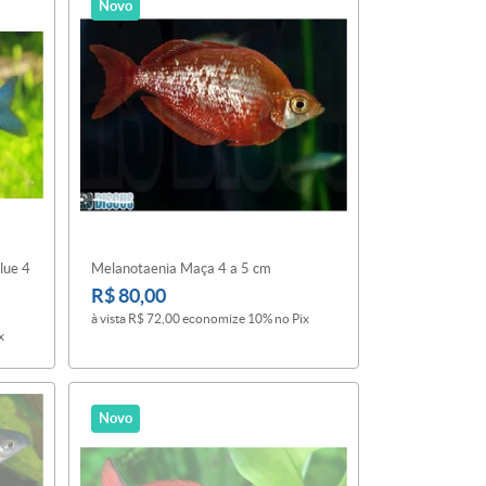
Novo
lue 4
Melanotaenia Maça 4 a 5 cm
R$ 80,00
à vista
R$ 72,00
economize
10%
no Pix
x
Novo