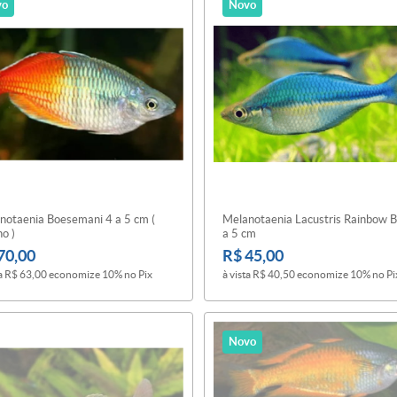
vo
Novo
notaenia Boesemani 4 a 5 cm (
Melanotaenia Lacustris Rainbow B
o )
a 5 cm
70,00
R$ 45,00
a
R$ 63,00
economize
10%
no Pix
à vista
R$ 40,50
economize
10%
no Pi
Novo