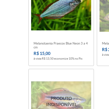
Melanotaenia Praecox Blue Neon 3 a 4
Mela
cm
R$ 
R$ 15,00
à vist
à vista
R$ 13,50
economize
10%
no Pix