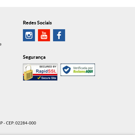
Redes Sociais
e
Segurança
SP
-
CEP: 02284-000