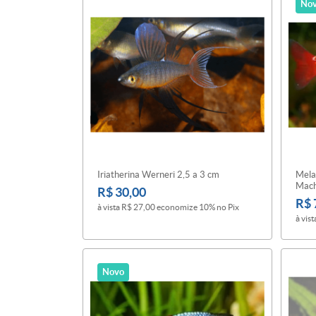
No
Iriatherina Werneri 2,5 a 3 cm
Mela
Mach
R$ 30,00
R$ 
à vista
R$ 27,00
economize
10%
no Pix
à vist
Novo