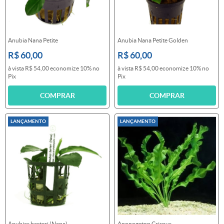
Anubia Nana Petite
Anubia Nana Petite Golden
R$ 60,00
R$ 60,00
à vista
R$ 54,00
economize
10%
no
à vista
R$ 54,00
economize
10%
no
Pix
Pix
COMPRAR
COMPRAR
LANÇAMENTO
LANÇAMENTO
Anubias barteri (Nana)
Aponogeton Crispus