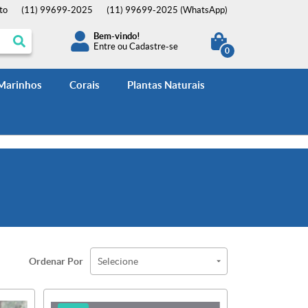
to
(11)
99699-2025
(11)
99699-2025
(WhatsApp)
Bem-vindo!
Entre
ou
Cadastre-se
0
 Marinhos
Corais
Plantas Naturais
Ordenar Por
Selecione