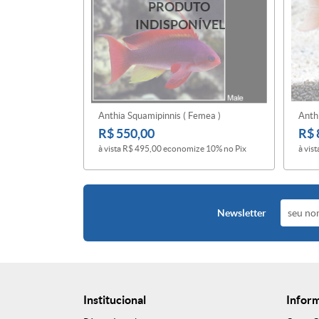
Anthia Squamipinnis ( Femea )
Anthi
R$ 550,00
R$ 
à vista
R$ 495,00
economize
10%
no Pix
à vist
Newsletter
Institucional
Infor