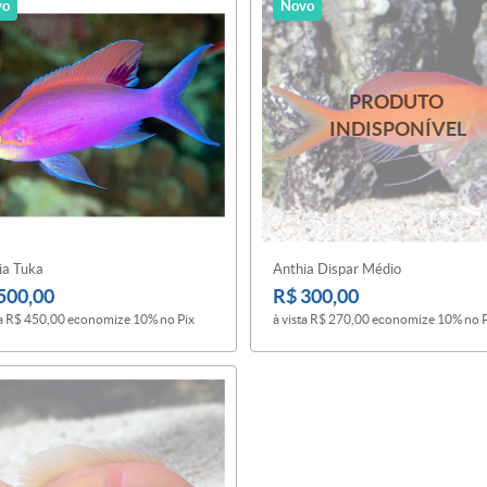
vo
Novo
ia Tuka
Anthia Dispar Médio
500,00
R$ 300,00
a
R$ 450,00
economize
10%
no Pix
à vista
R$ 270,00
economize
10%
no 