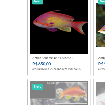
Novo
No
Anthia Squamipinnis ( Macho )
Anth
R$ 650,00
R$ 
à vista
R$ 585,00
economize
10%
no Pix
à vist
Novo