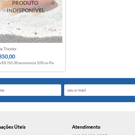
a Tricolor
850,00
a
R$ 765,00
economize
10%
no Pix
mações Úteis
Atendimento