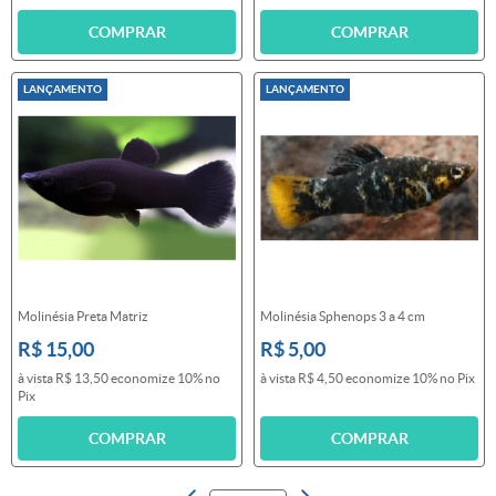
COMPRAR
COMPRAR
LANÇAMENTO
LANÇAMENTO
Molinésia Preta Matriz
Molinésia Sphenops 3 a 4 cm
R$ 15,00
R$ 5,00
à vista
R$ 13,50
economize
10%
no
à vista
R$ 4,50
economize
10%
no Pix
Pix
COMPRAR
COMPRAR