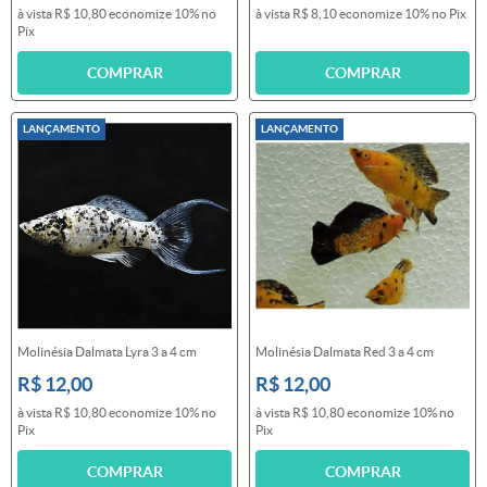
à vista
R$ 10,80
economize
10%
no
à vista
R$ 8,10
economize
10%
no Pix
Pix
COMPRAR
COMPRAR
LANÇAMENTO
LANÇAMENTO
Molinésia Dalmata Lyra 3 a 4 cm
Molinésia Dalmata Red 3 a 4 cm
R$ 12,00
R$ 12,00
à vista
R$ 10,80
economize
10%
no
à vista
R$ 10,80
economize
10%
no
Pix
Pix
COMPRAR
COMPRAR