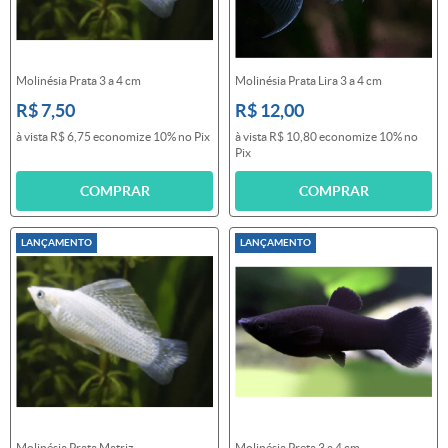
Molinésia Prata 3 a 4 cm
Molinésia Prata Lira 3 a 4 cm
R$ 7,50
R$ 12,00
à vista
R$ 6,75
economize
10%
no Pix
à vista
R$ 10,80
economize
10%
no
Pix
COMPRAR
COMPRAR
LANÇAMENTO
LANÇAMENTO
Molinésia Prata Matriz
Molinésia Preta 3 a 4 cm