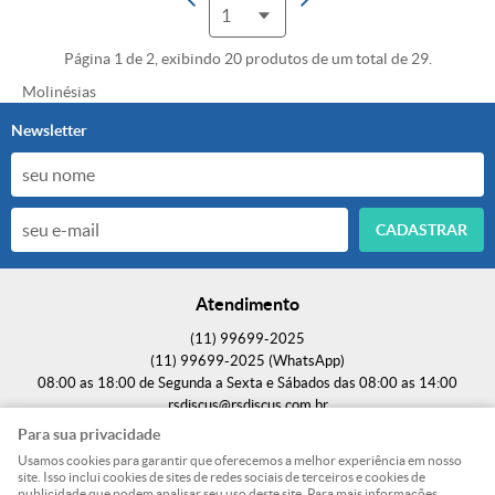
Página 1 de 2, exibindo 20 produtos de um total de 29.
Molinésias
Newsletter
CADASTRAR
Atendimento
(11)
99699-2025
(11)
99699-2025
(WhatsApp)
08:00 as 18:00 de Segunda a Sexta e Sábados das 08:00 as 14:00
rsdiscus@rsdiscus.com.br
Para sua privacidade
Endereço
Usamos cookies para garantir que oferecemos a melhor experiência em nosso
site. Isso inclui cookies de sites de redes sociais de terceiros e cookies de
Rodovia Fernão Dias, S/N, (SEM VISITAÇÃO / SEM RETIRADA);
-
Parque Edu
publicidade que podem analisar seu uso deste site. Para mais informações,