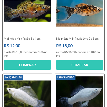
Molinésia Milk Pavão 3 a 4 cm
Molinésia Milk Pavão Lyra 2 a 3 cm
R$ 12,00
R$ 18,00
à vista
R$ 10,80
economize
10%
no
à vista
R$ 16,20
economize
10%
no
Pix
Pix
COMPRAR
COMPRAR
LANÇAMENTO
LANÇAMENTO