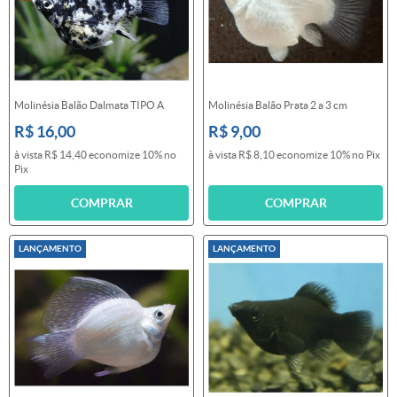
Molinésia Balão Dalmata TIPO A
Molinésia Balão Prata 2 a 3 cm
R$ 16,00
R$ 9,00
à vista
R$ 14,40
economize
10%
no
à vista
R$ 8,10
economize
10%
no Pix
Pix
COMPRAR
COMPRAR
LANÇAMENTO
LANÇAMENTO