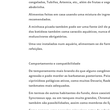
congelados, Tubifex, Artemia, etc., além de frutas e ve
abobrinha.
Alimentos feitos em casa usando uma mistura de ingre
recomendados.
A minhoca picada também pode ser uma fonte útil de p
dos botideos também coma caracóis aquáticos, nunca de
moluscívoros obrigatórios.
Uma vez instalados num aquário, alimentam-se de form
refeições.
Comportamento e compatibilidade
De temperamento mais brando do que alguns congêneres,
agressão e pode morder as barbatanas posteriores. Pei
ciprinídeos pelágicos ativos, como muitos Devario, Rasb
tankmates mais adequados.
Em termos de outros habitantes do fundo, deve coexisti
Syncrossus spp. ou em tanques muito grandes, Chromob
também são possibilidades, assim como membros de Epa