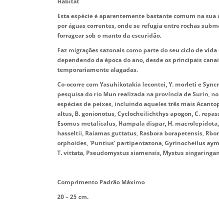
Habitat
Esta espécie é aparentemente bastante comum na sua ár
por águas correntes, onde se refugia entre rochas subme
forragear sob o manto da escuridão.
Faz migrações sazonais como parte do seu ciclo de vida 
dependendo da época do ano, desde os principais canais
temporariamente alagadas.
Co-ocorre com Yasuhikotakia lecontei, Y. morleti e Syn
pesquisa do rio Mun realizada na província de Surin, no
espécies de peixes, incluindo aqueles três mais Acant
altus, B. gonionotus, Cyclocheilichthys apogon, C. re
Esomus metalicalus, Hampala dispar, H. macrolepidota,
hasseltii, Raiamas guttatus, Rasbora borapetensis, Rbora
orphoides, 'Puntius' partipentazona, Gyrinocheilus aymo
T. vittata, Pseudomystus siamensis, Mystus singaringa
Comprimento Padrão Máximo
20 – 25 cm.