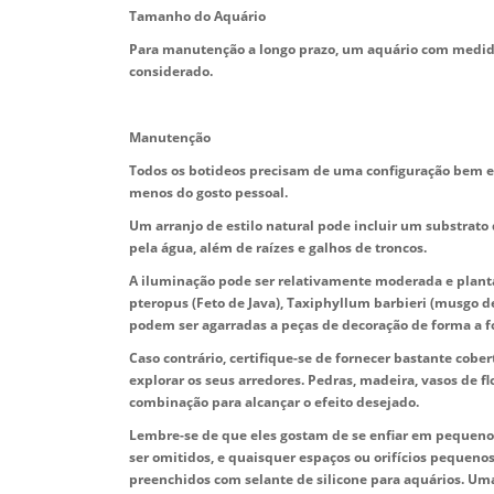
Tamanho do Aquário
Para manutenção a longo prazo, um aquário com medida
considerado.
Manutenção
Todos os botideos precisam de uma configuração bem es
menos do gosto pessoal.
Um arranjo de estilo natural pode incluir um substrato
pela água, além de raízes e galhos de troncos.
A iluminação pode ser relativamente moderada e plant
pteropus (Feto de Java), Taxiphyllum barbieri (musgo de
podem ser agarradas a peças de decoração de forma a f
Caso contrário, certifique-se de fornecer bastante cobe
explorar os seus arredores. Pedras, madeira, vasos de 
combinação para alcançar o efeito desejado.
Lembre-se de que eles gostam de se enfiar em pequeno
ser omitidos, e quaisquer espaços ou orifícios pequeno
preenchidos com selante de silicone para aquários. Um