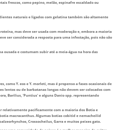
getais frescos, como pepino, melão, espinafre escaldado ou
dientes naturais e ligados com gelatina também são altamente
roteína, mas deve ser usada com moderação e, embora a maioria
ve ser considerada a resposta para uma infestação, pois não são
a ousada e costumam subir até a meia-água na hora das
 como Y. eos e Y. morleti, mas é propenso a fases ocasionais de
xes lentos ou de barbatanas longas não devem ser colocados com
ora, Barilius, 'Puntius' e alguns Danio spp. representando
r relativamente pacificamente com a maioria dos Botia e
otia macracanthus. Algumas botias cobitid e nemacheilid
lzeorhynchos, Crossocheilus, Garra e muitos peixes gato.