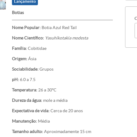
Lançamento
Botias
C
Nome Popular:
Botia Azul Red Tail
Nome Científico:
Yasuhikotakia modesta
Família:
Cobitidae
Origem:
Ásia
Sociabilidade:
Grupos
pH:
6.0 a 7.5
Temperatura:
26 a 30ºC
Dureza da água:
mole a média
Expectativa de vida:
Cerca de 20 anos
Manutenção:
Média
Tamanho adulto:
Aproximadamente 15 cm