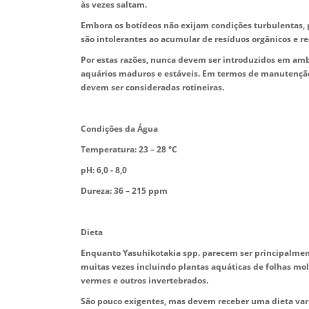
às vezes saltam.
Embora os botídeos não exijam condições turbulentas,
são intolerantes ao acumular de resíduos orgânicos e 
Por estas razões, nunca devem ser introduzidos em am
aquários maduros e estáveis. Em termos de manutenção
devem ser consideradas rotineiras.
Condições da Água
Temperatura: 23 – 28 °C
pH: 6,0 - 8,0
Dureza: 36 – 215 ppm
Dieta
Enquanto Yasuhikotakia spp. parecem ser principalmen
muitas vezes incluindo plantas aquáticas de folhas mol
vermes e outros invertebrados.
São pouco exigentes, mas devem receber uma dieta vari