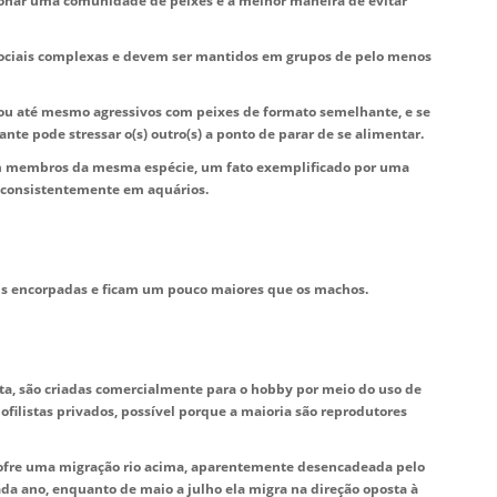
onar uma comunidade de peixes é a melhor maneira de evitar
 sociais complexas e devem ser mantidos em grupos de pelo menos
ou até mesmo agressivos com peixes de formato semelhante, e se
te pode stressar o(s) outro(s) a ponto de parar de se alimentar.
om membros da mesma espécie, um fato exemplificado por uma
s consistentemente em aquários.
 encorpadas e ficam um pouco maiores que os machos.
ta, são criadas comercialmente para o hobby por meio do uso de
filistas privados, possível porque a maioria são reprodutores
 sofre uma migração rio acima, aparentemente desencadeada pelo
da ano, enquanto de maio a julho ela migra na direção oposta à