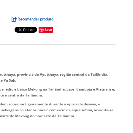
Recomendar produto
Save
yutthaya, província de Ayutthaya, região central da Tailândia,
 e Pa Sak.
do médio e baixo Mekong na Tailândia, Laos, Camboja e Vietnam e,
e e centro da Tailândia.
dem sobrepor ligeiramente durante a época de desova, e
selvagens coletados para o comércio de aquariofilia, acredita-se
uente do Mekong no nordeste da Tailândia.