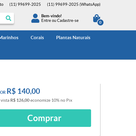
to
(11)
99699-2025
(11)
99699-2025
(WhatsApp)
Bem-vindo!
Entre
ou
Cadastre-se
0
 Marinhos
Corais
Plantas Naturais
R$ 140,00
POR
 vista
R$ 126,00
economize
10%
no Pix
Comprar