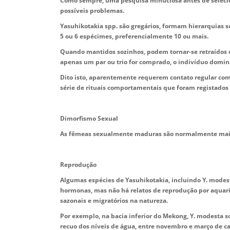
Como sempre, uma pesquisa minuciosa antes de seleci
possíveis problemas.
Yasuhikotakia spp. são gregários, formam hierarquias
5 ou 6 espécimes, preferencialmente 10 ou mais.
Quando mantidos sozinhos, podem tornar-se retraídos 
apenas um par ou trio for comprado, o indivíduo dominan
Dito isto, aparentemente requerem contato regular c
série de rituais comportamentais que foram registado
Dimorfismo Sexual
As fêmeas sexualmente maduras são normalmente mais
Reprodução
Algumas espécies de Yasuhikotakia, incluindo Y. modes
hormonas, mas não há relatos de reprodução por aquario
sazonais e migratórios na natureza.
Por exemplo, na bacia inferior do Mekong, Y. modesta
recuo dos níveis de água, entre novembro e março de ca