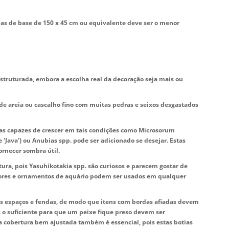
s de base de 150 x 45 cm ou equivalente deve ser o menor
truturada, embora a escolha real da decoração seja mais ou
 de areia ou cascalho fino com muitas pedras e seixos desgastados
as capazes de crescer em tais condições como Microsorum
 'Java') ou Anubias spp. pode ser adicionado se desejar. Estas
ornecer sombra útil.
rtura, pois Yasuhikotakia spp. são curiosos e parecem gostar de
flores e ornamentos de aquário podem ser usados ​​em qualquer
s espaços e fendas, de modo que itens com bordas afiadas devem
s o suficiente para que um peixe fique preso devem ser
a cobertura bem ajustada também é essencial, pois estas botias