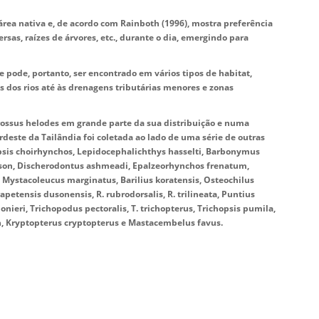
ea nativa e, de acordo com Rainboth (1996), mostra preferência
rsas, raízes de árvores, etc., durante o dia, emergindo para
e pode, portanto, ser encontrado em vários tipos de habitat,
 dos rios até às drenagens tributárias menores e zonas
crossus helodes em grande parte da sua distribuição e numa
rdeste da Tailândia foi coletada ao lado de uma série de outras
opsis choirhynchos, Lepidocephalichthys hasselti, Barbonymus
passon, Discherodontus ashmeadi, Epalzeorhynchos frenatum,
 Mystacoleucus marginatus, Barilius koratensis, Osteochilus
petensis dusonensis, R. rubrodorsalis, R. trilineata, Puntius
nieri, Trichopodus pectoralis, T. trichopterus, Trichopsis pumila,
n, Kryptopterus cryptopterus e Mastacembelus favus.