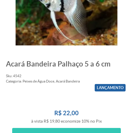
Acará Bandeira Palhaço 5 a 6 cm
Sku:
4542
Categoria:
Peixes de Água Doce
,
Acará Bandeira
LANÇAMENTO
R$ 22,00
à vista
R$ 19,80
economize
10%
no Pix