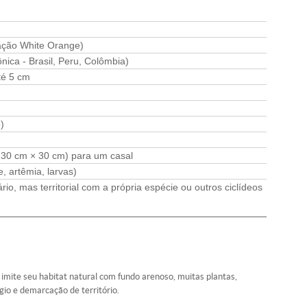
ação White Orange)
ica - Brasil, Peru, Colômbia)
té 5 cm
)
× 30 cm × 30 cm) para um casal
, artêmia, larvas)
io, mas territorial com a própria espécie ou outros ciclídeos
mite seu habitat natural com fundo arenoso, muitas plantas,
gio e demarcação de território.