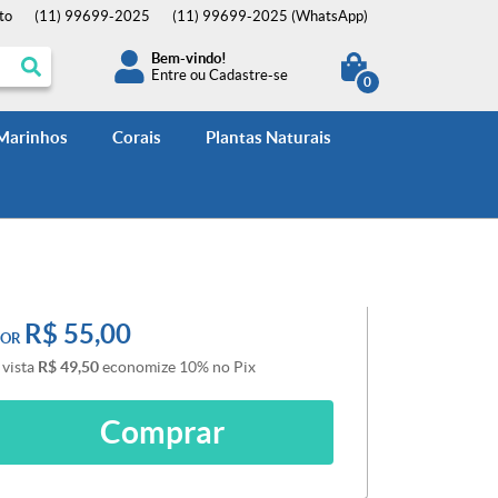
to
(11)
99699-2025
(11)
99699-2025
(WhatsApp)
Bem-vindo!
Entre
ou
Cadastre-se
0
 Marinhos
Corais
Plantas Naturais
R$ 55,00
POR
 vista
R$ 49,50
economize
10%
no Pix
Comprar