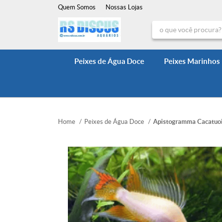
Quem Somos
Nossas Lojas
Peixes de Água Doce
Peixes Marinhos
Home
Peixes de Água Doce
Apistogramma Cacatuoi