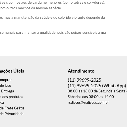
áveis com peixes de cardume menores (como tetras e corydoras),
 com outros machos da mesma espécie.
e, mas a manutenção da saúde e do colorido vibrante depende da
 semanais para manter a qualidade, pois são peixes sensíveis à má
mações Úteis
Atendimento
(11)
99699-2025
omprar
(11)
99699-2025
(WhatsApp)
de Uso
e Entrega
08:00 as 18:00 de Segunda a Sexta 
a dos produtos
Sábados das 08:00 as 14:00
nça
rsdiscus@rsdiscus.com.br
 de Frete Grátis
 de Privacidade