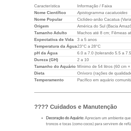
Característica
Informação / Faixa
Nome Científico
Apistogramma cacatuoides
Nome Popular
Ciclídeo-anão Cacatua (Vari
Origem
América do Sul (Bacia Amazôn
Tamanho Adulto
Machos até 8 cm; Fêmeas a
Expectativa de Vida
3 a 5 anos
Temperatura da Água
23°C a 28°C
pH da Água
6.0 a 7.0 (tolerando 5.5 a 7.5
Dureza (GH)
2 a 10
Tamanho do Aquário
Mínimo de 54 litros (60 cm 
Dieta
Onívoro (rações de qualidade
Temperamento
Pacífico em aquário comunitár
???? Cuidados e Manutenção
Decoração do Aquário:
Apreciam um ambiente que i
troncos e tocas (como cocos) para servirem de refú