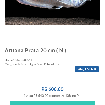
Aruana Prata 20 cm ( N )
Sku:
69B957D308011
Categoria:
Peixes de Água Doce
,
Peixes de Rio
LANÇAMENTO
R$ 600,00
à vista
R$ 540,00
economize
10%
no Pix