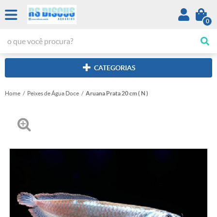
0
CATEGORIAS
Home
Peixes de Água Doce
Aruana Prata 20 cm ( N )