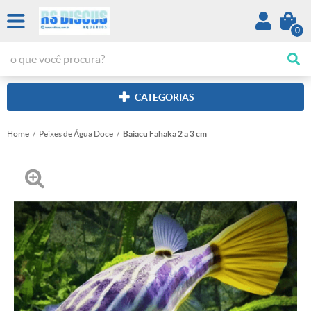
0
CATEGORIAS
Home
Peixes de Água Doce
Baiacu Fahaka 2 a 3 cm