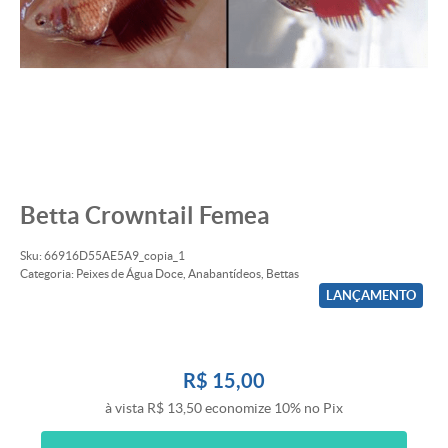
Betta Crowntail Femea
Sku:
66916D55AE5A9_copia_1
Categoria:
Peixes de Água Doce
,
Anabantídeos
,
Bettas
LANÇAMENTO
R$ 15,00
à vista
R$ 13,50
economize
10%
no Pix