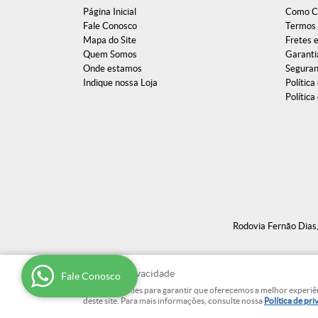
Página Inicial
Como C
Fale Conosco
Termos 
Mapa do Site
Fretes 
Quem Somos
Garanti
Onde estamos
Segura
Indique nossa Loja
Política
Política
Rodovia Fernão Dia
Para sua privacidade
Fale Conosco
Usamos cookies para garantir que oferecemos a melhor experiência
deste site. Para mais informações, consulte nossa
Política de pr