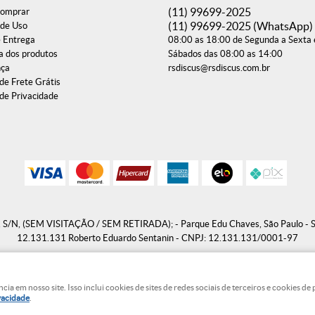
(11)
99699-2025
omprar
(11)
99699-2025
(WhatsApp)
de Uso
e Entrega
08:00 as 18:00 de Segunda a Sexta 
a dos produtos
Sábados das 08:00 as 14:00
nça
rsdiscus@rsdiscus.com.br
 de Frete Grátis
 de Privacidade
s, S/N, (SEM VISITAÇÃO / SEM RETIRADA);
-
Parque Edu Chaves, São Paulo
-
12.131.131 Roberto Eduardo Sentanin - CNPJ: 12.131.131/0001-97
 em nosso site. Isso inclui cookies de sites de redes sociais de terceiros e cookies d
LOJA VIRTUAL CRIADA POR
ivacidade
.