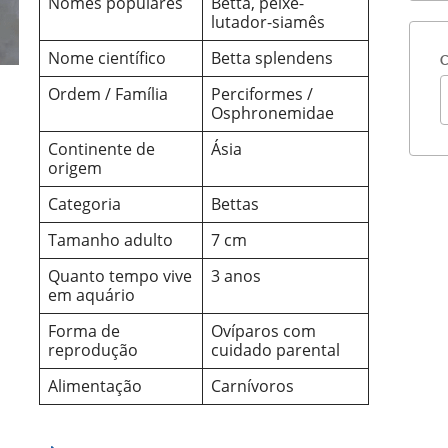
Nomes populares
Betta, peixe-
lutador-siamês
Nome científico
Betta splendens
C
Ordem / Família
Perciformes /
Osphronemidae
Continente de
Ásia
origem
Categoria
Bettas
Tamanho adulto
7 cm
Quanto tempo vive
3 anos
em aquário
Forma de
Ovíparos com
reprodução
cuidado parental
Alimentação
Carnívoros