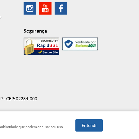
e
Segurança
SP
-
CEP: 02284-000
Entendi
e publicidade que podem analisar seu uso