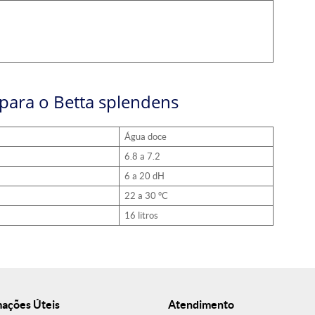
 para o Betta splendens
Água doce
6.8 a 7.2
6 a 20 dH
22 a 30 °C
16 litros
mações Úteis
Atendimento