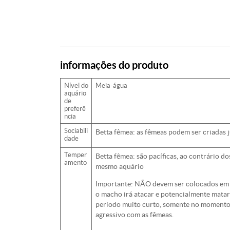
informações do produto
Nível do
Meia-água
aquário
de
preferê
ncia
Sociabili
Betta fêmea: as fêmeas podem ser criadas
dade
Temper
Betta fêmea: são pacíficas, ao contrário 
amento
mesmo aquário
Importante: NÃO devem ser colocados em 
o macho irá atacar e potencialmente matar
período muito curto, somente no momento 
agressivo com as fêmeas.