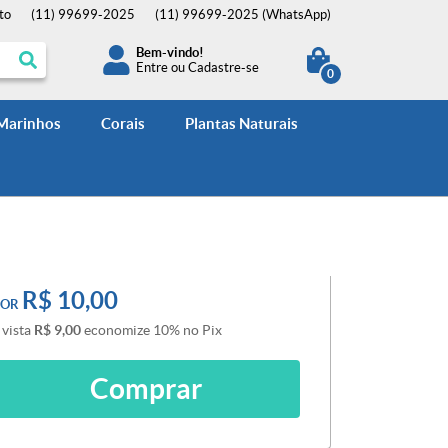
to
(11)
99699-2025
(11)
99699-2025
(WhatsApp)
Bem-vindo!
Entre
ou
Cadastre-se
0
 Marinhos
Corais
Plantas Naturais
R$ 10,00
POR
 vista
R$ 9,00
economize
10%
no Pix
Comprar