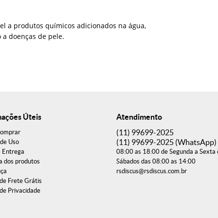
l a produtos químicos adicionados na água,
 a doenças de pele.
mações Úteis
Atendimento
(11)
99699-2025
omprar
(11)
99699-2025
(WhatsApp)
de Uso
e Entrega
08:00 as 18:00 de Segunda a Sexta 
a dos produtos
Sábados das 08:00 as 14:00
nça
rsdiscus@rsdiscus.com.br
 de Frete Grátis
 de Privacidade