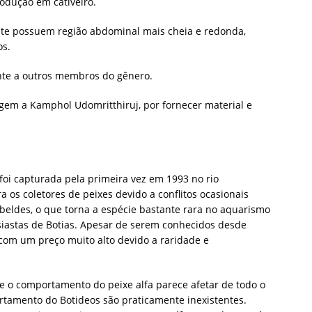
rodução em cativeiro.
e possuem região abdominal mais cheia e redonda,
s.
nte a outros membros do gênero.
m a Kamphol Udomritthiruj, por fornecer material e
 foi capturada pela primeira vez em 1993 no rio
a os coletores de peixes devido a conflitos ocasionais
beldes, o que torna a espécie bastante rara no aquarismo
siastas de Botias. Apesar de serem conhecidos desde
com um preço muito alto devido a raridade e
o comportamento do peixe alfa parece afetar de todo o
rtamento do Botideos são praticamente inexistentes.