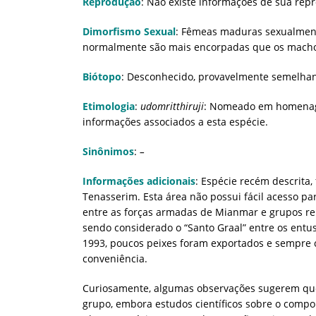
Reprodução
: Não existe informações de sua rep
Dimorfismo Sexual
: Fêmeas maduras sexualment
normalmente são mais encorpadas que os macho
Biótopo
: Desconhecido, provavelmente semelha
Etimologia
:
udomritthiruji
: Nomeado em homenage
informações associados a esta espécie.
Sinônimos
:
–
Informações adicionais
: Espécie recém descrita,
Tenasserim. Esta área não possui fácil acesso par
entre as forças armadas de Mianmar e grupos re
sendo considerado o “Santo Graal” entre os entu
1993, poucos peixes foram exportados e sempre 
conveniência.
Curiosamente, algumas observações sugerem que 
grupo, embora estudos científicos sobre o compo