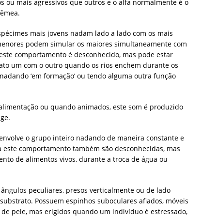
​​ou mais agressivos que outros e o alfa normalmente é o
fêmea.
pécimes mais jovens nadam lado a lado com os mais
 menores podem simular os maiores simultaneamente com
 deste comportamento é desconhecido, mas pode estar
ato um com o outro quando os rios enchem durante os
o nadando ‘em formação’ ou tendo alguma outra função
a alimentação ou quando animados, este som é produzido
ge.
envolve o grupo inteiro nadando de maneira constante e
para este comportamento também são desconhecidas, mas
nto de alimentos vivos, durante a troca de água ou
gulos peculiares, presos verticalmente ou de lado
 substrato. Possuem espinhos suboculares afiados, móveis
de pele, mas erigidos quando um indivíduo é estressado,