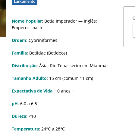
Lançamento
C
Nome Popular
: Botia Imperador — Inglês:
Emperor Loach
Ordem
: Cypriniformes
Família
: Botiidae (Botídeos)
Distribuição
: Ásia; Rio Tenasserim em Mianmar
Tamanho Adulto
: 15 cm (comum 11 cm)
Expectativa de Vida
: 10 anos +
pH
: 6.0 a 6.5
Dureza
: <10
Temperatura
: 24°C a 28°C