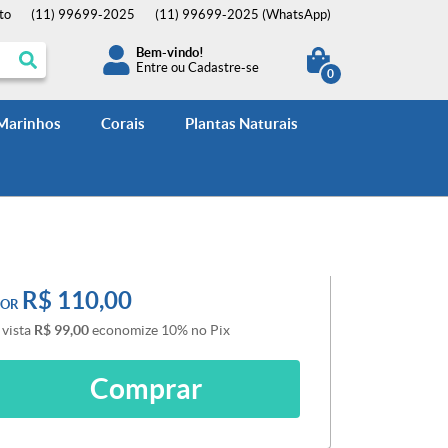
to
(11)
99699-2025
(11)
99699-2025
(WhatsApp)
Bem-vindo!
Entre
ou
Cadastre-se
0
 Marinhos
Corais
Plantas Naturais
R$ 110,00
POR
 vista
R$ 99,00
economize
10%
no Pix
Comprar