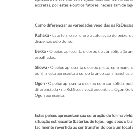
excretas, por estes e outros fatores, necessitam de l
Como diferenciar as variedades vendidas na RsDiscus
Kohaku
- Este termo se refere à coloração do peixe,
dispersas pelo dorso.
Bekko
- O peixe apresenta o corpo de cor sólida (bra
espalhadas.
Showa
- O peixe apresenta o corpo preto, com mancha
porém, esta apresenta o corpo branco com manchas pr
Ogon
- O peixe apresenta o corpo com cor sólida, po
diferenciada - na RsDiscus você encontra a Ogon Gold
Ogon apresenta.
Estes peixes apresentam sua coloração de forma vívi
situação estressante (baterias de lojas, logo após o t
facilmente revertida ao ser transferido para um loca