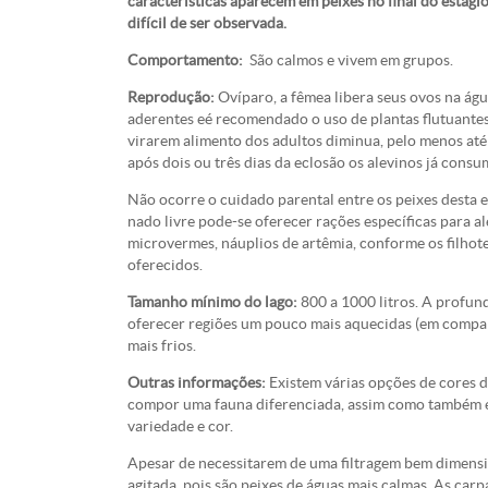
características aparecem em peixes no final do estágio 
difícil de ser observada.
Comportamento:
São calmos e vivem em grupos.
Reprodução:
Ovíparo, a fêmea libera seus ovos na águ
aderentes eé recomendado o uso de plantas flutuantes n
virarem alimento dos adultos diminua, pelo menos até
após dois ou três dias da eclosão os alevinos já cons
Não ocorre o cuidado parental entre os peixes desta 
nado livre pode-se oferecer rações específicas para a
microvermes, náuplios de artêmia, conforme os filhot
oferecidos.
Tamanho mínimo do lago:
800 a 1000 litros. A profun
oferecer regiões um pouco mais aquecidas (em compara
mais frios.
Outras informações:
Existem várias opções de cores 
compor uma fauna diferenciada, assim como também e
variedade e cor.
Apesar de necessitarem de uma filtragem bem dimensio
agitada, pois são peixes de águas mais calmas. As ca