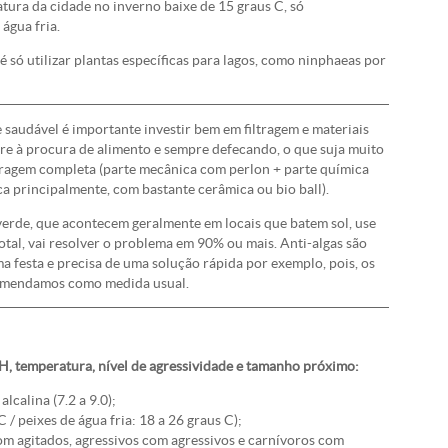
ura da cidade no inverno baixe de 15 graus C, só
água fria.
é só utilizar plantas específicas para lagos, como ninphaeas por
 saudável é importante investir bem em filtragem e materiais
mpre à procura de alimento e sempre defecando, o que suja muito
iltragem completa (parte mecânica com perlon + parte química
a principalmente, com bastante cerâmica ou bio ball).
 verde, que acontecem geralmente em locais que batem sol, use
otal, vai resolver o problema em 90% ou mais. Anti-algas são
 festa e precisa de uma solução rápida por exemplo, pois, os
ecomendamos como medida usual.
H, temperatura, nível de agressividade e tamanho próximo:
alcalina (7.2 a 9.0);
 / peixes de água fria: 18 a 26 graus C);
com agitados, agressivos com agressivos e carnívoros com