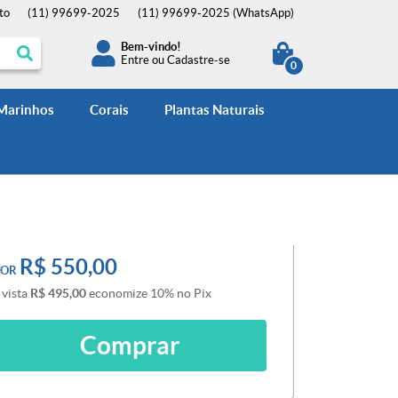
to
(11)
99699-2025
(11)
99699-2025
(WhatsApp)
Bem-vindo!
Entre
ou
Cadastre-se
0
 Marinhos
Corais
Plantas Naturais
R$ 550,00
POR
 vista
R$ 495,00
economize
10%
no Pix
Comprar