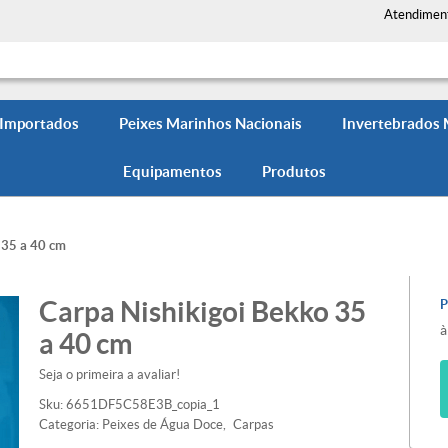
Atendimen
 Importados
Peixes Marinhos Nacionais
Invertebrados
Equipamentos
Produtos
 35 a 40 cm
Carpa Nishikigoi Bekko 35
à
a 40 cm
Seja o primeira a avaliar!
Sku:
6651DF5C58E3B_copia_1
Categoria:
Peixes de Água Doce
Carpas