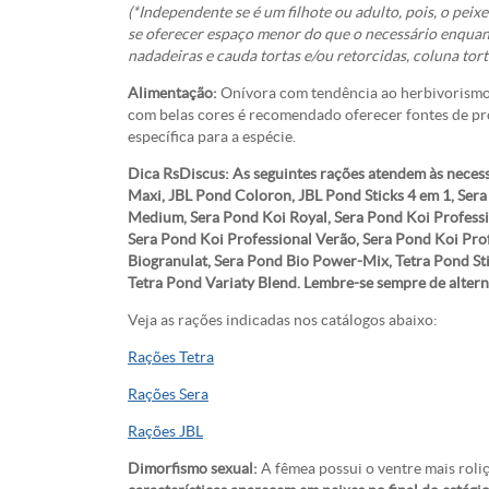
(*Independente se é um filhote ou adulto, pois, o peix
se oferecer espaço menor do que o necessário enquant
nadadeiras e cauda tortas e/ou retorcidas, coluna tor
Alimentação:
Onívora com tendência ao herbivorismo,
com belas cores é recomendado oferecer fontes de pro
específica para a espécie.
Dica RsDiscus: As seguintes rações atendem às necess
Maxi, JBL Pond Coloron, JBL Pond Sticks 4 em 1, Sera
Medium, Sera Pond Koi Royal, Sera Pond Koi Professi
Sera Pond Koi Professional Verão, Sera Pond Koi Prof
Biogranulat, Sera Pond Bio Power-Mix, Tetra Pond Sti
Tetra Pond Variaty Blend. Lembre-se sempre de alterna
Veja as rações indicadas nos catálogos abaixo:
Rações Tetra
Rações Sera
Rações JBL
Dimorfismo sexual:
A fêmea possui o ventre mais roli