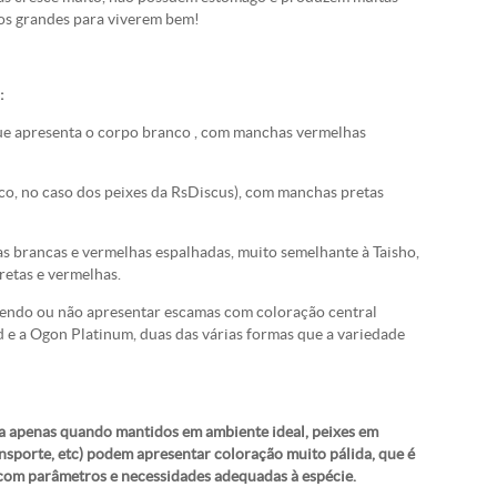
agos grandes para viverem bem!
:
 que apresenta o corpo branco , com manchas vermelhas
nco, no caso dos peixes da RsDiscus), com manchas pretas
s brancas e vermelhas espalhadas, muito semelhante à Taisho,
etas e vermelhas.
dendo ou não apresentar escamas com coloração central
 e a Ogon Platinum, duas das várias formas que a variedade
da apenas quando mantidos em ambiente ideal, peixes em
ransporte, etc) podem apresentar coloração muito pálida, que é
l com parâmetros e necessidades adequadas à espécie.