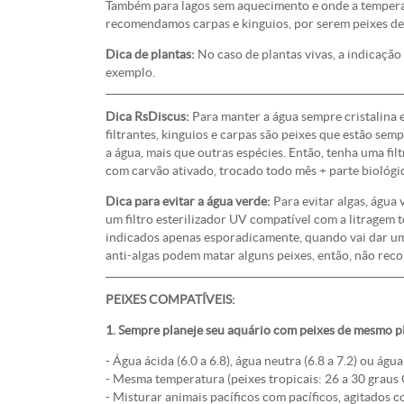
Também para lagos sem aquecimento e onde a temperat
recomendamos carpas e kinguios, por serem peixes de 
Dica de plantas:
No caso de plantas vivas, a indicação 
exemplo.
Dica RsDiscus:
Para manter a água sempre cristalina e
filtrantes, kinguios e carpas são peixes que estão se
a água, mais que outras espécies. Então, tenha uma f
com carvão ativado, trocado todo mês + parte biológic
Dica para evitar a água verde:
Para evitar algas, água
um filtro esterilizador UV compatível com a litragem t
indicados apenas esporadicamente, quando vai dar uma
anti-algas podem matar alguns peixes, então, não r
PEIXES COMPATÍVEIS:
1. Sempre planeje seu aquário com peixes de mesmo p
- Água ácida (6.0 a 6.8), água neutra (6.8 a 7.2) ou água 
- Mesma temperatura (peixes tropicais: 26 a 30 graus C
- Misturar animais pacíficos com pacíficos, agitados 