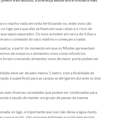
juvenil e em adultos, a diferença sexual entre filhotes é mais
a e o macho nada em volta fertilizando-os, estes ovos são
o lago para que eles se fixem em suas raízes e o risco de
 que sejam separados. Os ovos eclodem em cerca de 4 dias e
umiram o conteúdo do saco vitelino e começam a nadar.
espécie, a partir do momento em que os filhotes apresentam
levinos de ovíparos e alimentos vivos como infusórios,
es forem crescendo alimentos vivos de maior porte podem ser
didade deve ser de pelo menos 1 metro, com a finalidade de
ção à superfície) para as carpas se abrigarem durante os dias
das mais diversas variedades que podem ser combinadas para
xiste a opção de manter um grupo de peixes da mesma
nada no lago, é importante que isso não deixe a água muito
rpas cresce muito, não possuem estômago e produzem muitas