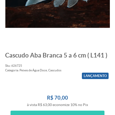
Cascudo Aba Branca 5 a 6 cm ( L141 )
Sku:
626725
Categoria:
Peixes de Água Doce
,
Cascudos
LANÇAMENTO
R$ 70,00
à vista
R$ 63,00
economize
10%
no Pix