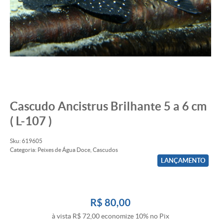
Cascudo Ancistrus Brilhante 5 a 6 cm
( L-107 )
Sku:
619605
Categoria:
Peixes de Água Doce
,
Cascudos
LANÇAMENTO
R$ 80,00
à vista
R$ 72,00
economize
10%
no Pix