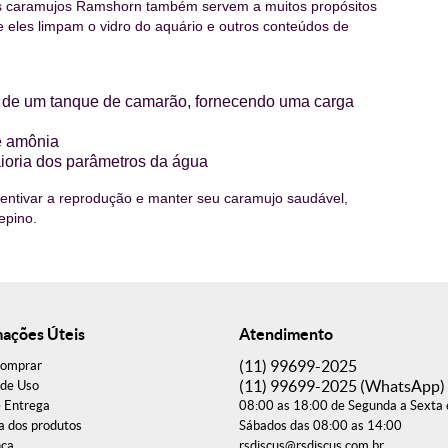
os caramujos Ramshorn também servem a muitos propósitos
 eles limpam o vidro do aquário e outros conteúdos de
 de um tanque de camarão, fornecendo uma carga
e amônia
aioria dos parâmetros da água
ncentivar a reprodução e manter seu caramujo saudável,
epino.
mações Úteis
Atendimento
(11)
99699-2025
omprar
(11)
99699-2025
(WhatsApp)
de Uso
e Entrega
08:00 as 18:00 de Segunda a Sexta 
a dos produtos
Sábados das 08:00 as 14:00
nça
rsdiscus@rsdiscus.com.br