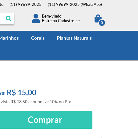
to
(11)
99699-2025
(11)
99699-2025
(WhatsApp)
Bem-vindo!
Entre
ou
Cadastre-se
0
 Marinhos
Corais
Plantas Naturais
R$ 15,00
POR
 vista
R$ 13,50
economize
10%
no Pix
Comprar