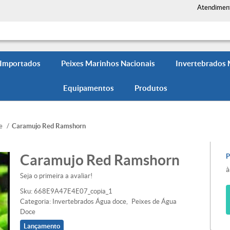
Atendimen
 Importados
Peixes Marinhos Nacionais
Invertebrados
Equipamentos
Produtos
e
Caramujo Red Ramshorn
Caramujo Red Ramshorn
à
Seja o primeira a avaliar!
Sku:
668E9A47E4E07_copia_1
Categoria:
Invertebrados Água doce
Peixes de Água
Doce
Lançamento