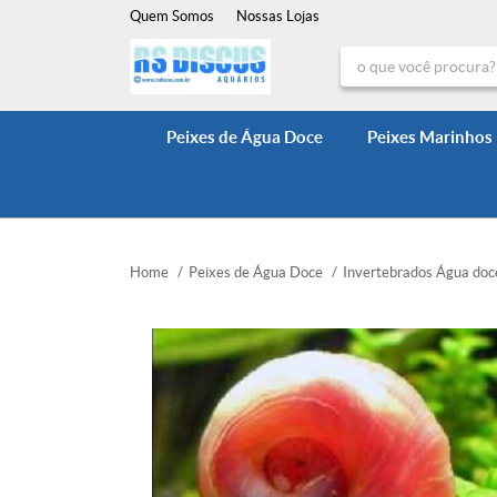
Quem Somos
Nossas Lojas
Peixes de Água Doce
Peixes Marinhos
Home
Peixes de Água Doce
Invertebrados Água doc