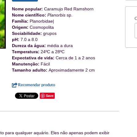
Nome popular:
Caramujo Red Ramshorn
Nome científico:
Planorbis
sp.
C
Família:
Planorbidae|
Origem:
Cosmopolita
Sociabilidade:
grupos
pH:
7.0 a 8.0
Dureza da água:
média a dura
Temperatura:
24ºC a 28ºC
Expectativa de vida:
Cerca de 1 a 2 anos
Manutenção:
Fácil
Tamanho adulto:
Aproximadamente 2 cm
Recomendar produto
Save
o para qualquer aquário.
Eles não apenas podem exibir