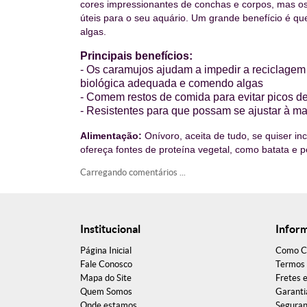
cores impressionantes de conchas e corpos, mas 
úteis para o seu aquário.
Um grande benefício é que
algas.
Principais benefícios:
- Os caramujos
ajudam a impedir a reciclagem
biológica adequada e comendo algas
- C
omem restos de comida para evitar picos d
- Resistentes para que possam se ajustar à m
Alimentação:
Onívoro, aceita de tudo, se quiser i
ofereça fontes de proteína vegetal, como batata e p
Carregando comentários ...
Institucional
Infor
Página Inicial
Como C
Fale Conosco
Termos 
Mapa do Site
Fretes 
Quem Somos
Garanti
Onde estamos
Segura