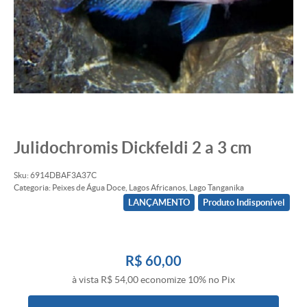
Julidochromis Dickfeldi 2 a 3 cm
Sku:
6914DBAF3A37C
Categoria:
Peixes de Água Doce
,
Lagos Africanos
,
Lago Tanganika
LANÇAMENTO
Produto Indisponível
R$ 60,00
à vista
R$ 54,00
economize
10%
no Pix