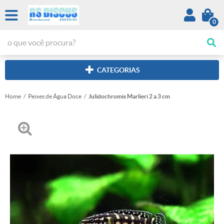
0
CATEGORIAS
Home
Peixes de Água Doce
Julidochromis Marlieri 2 a 3 cm