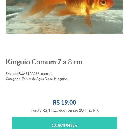
Kinguio Comum 7 a 8 cm
Sku:
666B3A395A399_copia_1
Categoria:
Peixes de Água Doce
,
Kinguios
R$ 19,00
à vista
R$ 17,10
economize
10%
no Pix
COMPRAR