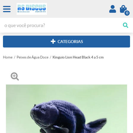
0
CATEGORIAS
Home
Peixes de Água Doce
Kinguio Lion Head Black 4 a 5 cm