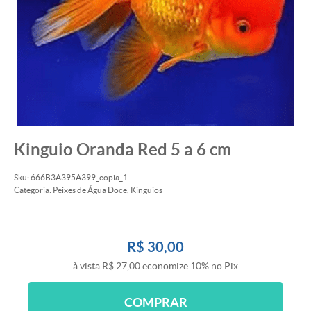
Kinguio Oranda Red 5 a 6 cm
Sku:
666B3A395A399_copia_1
Categoria:
Peixes de Água Doce
,
Kinguios
R$ 30,00
à vista
R$ 27,00
economize
10%
no Pix
COMPRAR