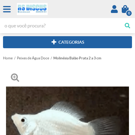
0
CATEGORIAS
Home
Peixes de Água Doce
Molinésia Balão Prata 2 a 3 cm