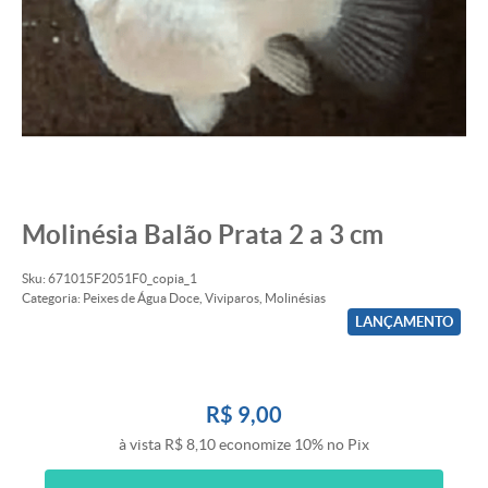
Molinésia Balão Prata 2 a 3 cm
Sku:
671015F2051F0_copia_1
Categoria:
Peixes de Água Doce
,
Viviparos
,
Molinésias
LANÇAMENTO
R$ 9,00
à vista
R$ 8,10
economize
10%
no Pix