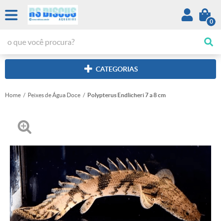
0
CATEGORIAS
Home
Peixes de Água Doce
Polypterus Endlicheri 7 a 8 cm