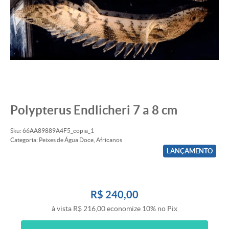
Polypterus Endlicheri 7 a 8 cm
Sku:
66AA89889A4F5_copia_1
Categoria:
Peixes de Água Doce
,
Africanos
LANÇAMENTO
R$ 240,00
à vista
R$ 216,00
economize
10%
no Pix