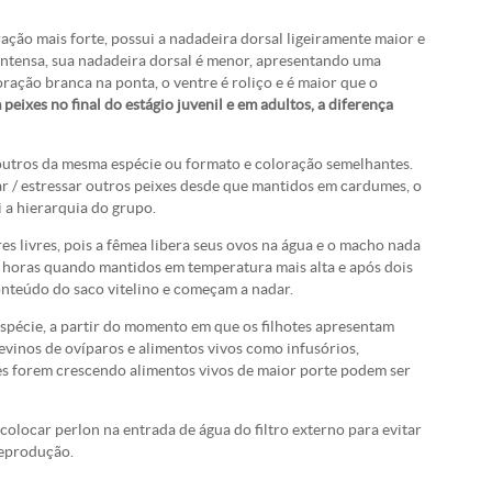
ção mais forte, possui a nadadeira dorsal ligeiramente maior e
 intensa, sua nadadeira dorsal é menor, apresentando uma
ação branca na ponta, o ventre é roliço e é maior que o
peixes no final do estágio juvenil e em adultos, a diferença
outros da mesma espécie ou formato e coloração semelhantes.
r / estressar outros peixes desde que mantidos em cardumes, o
 a hierarquia do grupo.
s livres, pois a fêmea libera seus ovos na água e o macho nada
s horas quando mantidos em temperatura mais alta e após dois
onteúdo do saco vitelino e começam a nadar.
espécie, a partir do momento em que os filhotes apresentam
levinos de ovíparos e alimentos vivos como infusórios,
es forem crescendo alimentos vivos de maior porte podem ser
olocar perlon na entrada de água do filtro externo para evitar
reprodução.