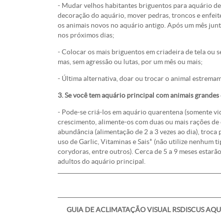
- Mudar velhos habitantes briguentos para aquário de 
decoração do aquário, mover pedras, troncos e enfeite
os animais novos no aquário antigo. Após um mês jun
nos próximos dias;
- Colocar os mais briguentos em criadeira de tela ou s
mas, sem agressão ou lutas, por um mês ou mais;
- Última alternativa, doar ou trocar o animal estrem
3. Se você tem aquário principal com animais grandes
- Pode-se criá-los em aquário quarentena (somente vid
crescimento, alimente-os com duas ou mais rações de 
abundância (alimentação de 2 a 3 vezes ao dia), troca 
uso de Garlic, Vitaminas e Sais* (não utilize nenhum t
corydoras, entre outros). Cerca de 5 a 9 meses estar
adultos do aquário principal.
GUIA DE ACLIMATAÇÃO VISUAL RSDISCUS AQU