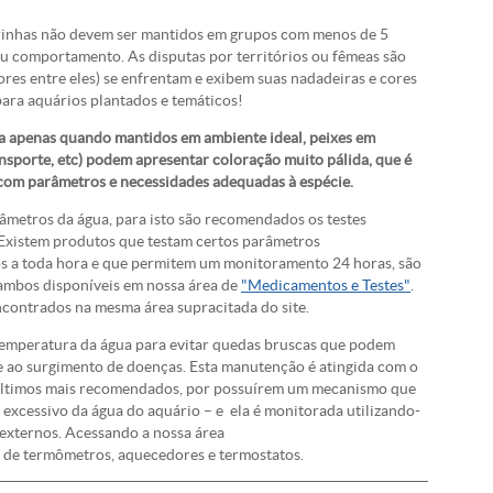
rinhas não devem ser mantidos em grupos com menos de 5
eu comportamento. As disputas por territórios ou fêmeas são
res entre eles) se enfrentam e exibem suas nadadeiras e cores
para aquários plantados e temáticos!
da apenas quando mantidos em ambiente ideal, peixes em
ransporte, etc) podem apresentar coloração muito pálida, que é
l com parâmetros e necessidades adequadas à espécie.
metros da água, para isto são recomendados os testes
 Existem produtos que testam certos parâmetros
los a toda hora e que permitem um monitoramento 24 horas, são
ambos disponíveis em nossa área de
"Medicamentos e Testes"
.
contrados na mesma área supracitada do site.
temperatura da água para evitar quedas bruscas que podem
 e ao surgimento de doenças. Esta manutenção é atingida com o
 últimos mais recomendados, por possuírem um mecanismo que
excessivo da água do aquário – e ela é monitorada utilizando-
externos. Acessando a nossa área
 de termômetros, aquecedores e termostatos.