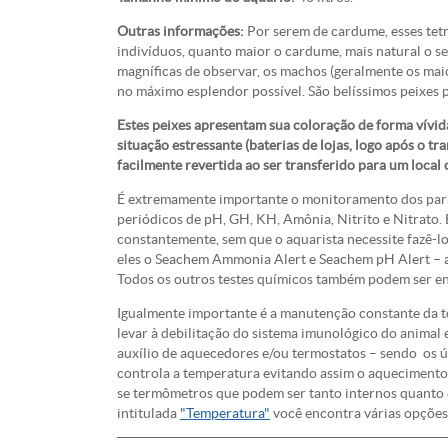
Outras informações:
Por serem de cardume, esses tet
indivíduos, quanto maior o cardume, mais natural o s
magníficas de observar, os machos (geralmente os maio
no máximo esplendor possível. São belíssimos peixes 
Estes peixes apresentam sua coloração de forma vívi
situação estressante (baterias de lojas, logo após o t
facilmente revertida ao ser transferido para um loca
É extremamente importante o monitoramento dos parâ
periódicos de pH, GH, KH, Amônia, Nitrito e Nitrato.
constantemente, sem que o aquarista necessite fazê-
eles o Seachem Ammonia Alert e Seachem pH Alert – 
Todos os outros testes químicos também podem ser en
Igualmente importante é a manutenção constante da 
levar à debilitação do sistema imunológico do animal
auxílio de aquecedores e/ou termostatos – sendo os
controla a temperatura evitando assim o aquecimento 
se termômetros que podem ser tanto internos quanto 
intitulada
"Temperatura"
você encontra várias opções