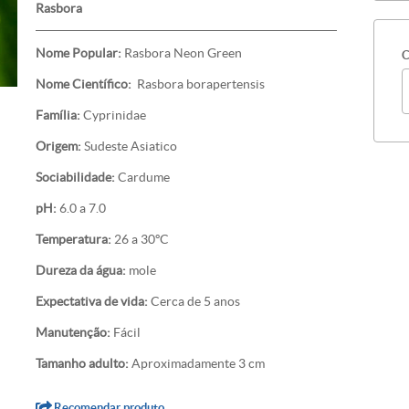
Rasbora
Nome Popular:
Rasbora Neon Green
C
Nome Científico:
Rasbora borapertensis
Família:
Cyprinidae
Origem:
Sudeste Asiatico
Sociabilidade:
Cardume
pH:
6.0 a 7.0
Temperatura:
26 a 30ºC
Dureza da água:
mole
Expectativa de vida:
Cerca de 5 anos
Manutenção:
Fácil
Tamanho adulto:
Aproximadamente 3 cm
Recomendar produto