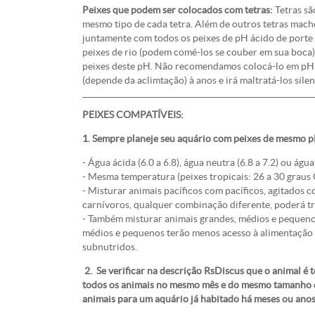
Peixes que podem ser colocados com tetras:
Tetras sã
mesmo tipo de cada tetra. Além de outros tetras mach
juntamente com todos os peixes de pH ácido de porte
peixes de rio (podem comé-los se couber em sua boca)
peixes deste pH. Não recomendamos colocá-lo em pH al
(depende da aclimtação) à anos e irá maltratá-los si
PEIXES COMPATÍVEIS:
1. Sempre planeje seu aquário com peixes de mesmo p
- Água ácida (6.0 a 6.8), água neutra (6.8 a 7.2) ou água 
- Mesma temperatura (peixes tropicais: 26 a 30 graus C
- Misturar animais pacíficos com pacíficos, agitados 
carnívoros, qualquer combinação diferente, poderá t
- Também misturar animais grandes, médios e pequeno
médios e pequenos terão menos acesso à alimentação d
subnutridos.
2. Se verificar na descrição RsDiscus que o animal é t
todos os animais no mesmo mês e do mesmo tamanho q
animais para um aquário já habitado há meses ou anos,