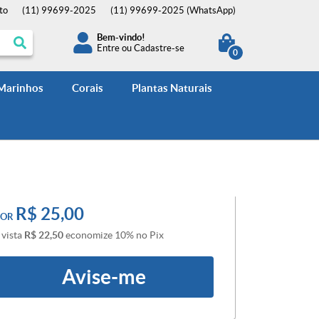
to
(11)
99699-2025
(11)
99699-2025
(WhatsApp)
Bem-vindo!
Entre
ou
Cadastre-se
0
 Marinhos
Corais
Plantas Naturais
R$ 25,00
POR
 vista
R$ 22,50
economize
10%
no Pix
Avise-me