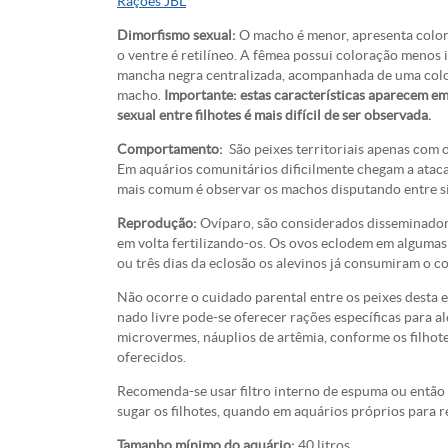
Rações JBL
Dimorfismo sexual:
O macho é menor, apresenta colora
o ventre é retilíneo. A fêmea possui coloração menos
mancha negra centralizada, acompanhada de uma color
macho.
Importante: estas características aparecem em 
sexual entre filhotes é mais difícil de ser observada.
Comportamento:
São peixes territoriais apenas com 
Em aquários comunitários dificilmente chegam a ataca
mais comum é observar os machos disputando entre si
Reprodução:
Ovíparo, são considerados disseminadore
em volta fertilizando-os. Os ovos eclodem em alguma
ou três dias da eclosão os alevinos já consumiram o c
Não ocorre o cuidado parental entre os peixes desta 
nado livre pode-se oferecer rações específicas para a
microvermes, náuplios de artêmia, conforme os filhot
oferecidos.
Recomenda-se usar filtro interno de espuma ou então c
sugar os filhotes, quando em aquários próprios para 
Tamanho mínimo do aquário:
40 litros.