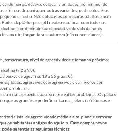
o cardumeiros, deve-se colocar 3 unidades (no mínimo) do
os e fêmeas de quaisquer outras variantes, pode colocá-los
 pequeno e médio. Não colocá-los com acarás adultos e nem
. Pode adaptá-los para pH neutro e colocar com todos os
calino, por diminuir sua expectativa de vida de horas
lenciosamente, forçando sua natureza (não concordamos).
H, temperatura, nível de agressividade e tamanho próximo:
alcalina (7.2 a 9.0);
 / peixes de água fria: 18 a 26 graus C);
com agitados, agressivos com agressivos e carnívoros com
razer problemas;
s da mesma espécie quase sempre vai ter problemas. Os peixes
o que os grandes e poderão se tornar peixes defeituosos e
erritorialista, de agressividade média a alta, planeje comprar
ue os habitantes antigos do aquário. Caso compre novos
 pode-se tentar as seguintes técnicas: