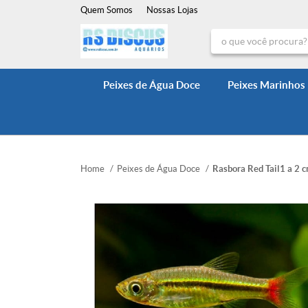
Quem Somos
Nossas Lojas
Peixes de Água Doce
Peixes Marinhos
Home
Peixes de Água Doce
Rasbora Red Tail1 a 2 