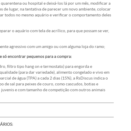
quarentena ou hospital e deixá-los lá por um mês, modificar a
s de lugar, na tentativa de parecer um novo ambiente, colocar
tar todos no mesmo aquário e verificar o comportamento deles
eparar o aquário com tela de acrílico, para que possam se ver,
amente agressivo com um amigo ou com alguma loja do ramo;
 e só encontrar pequenos para a compra:
ro, filtro tipo hang on e termostato) para engorda e
qualidade (para dar variedade), alimento congelado e vivo em
parcial de água (TPA) a cada 2 dias (15%), a RsDiscus indica o
ipo de sal para peixes de couro, como cascudos, botias e
ão juvenis e com tamanho de competição com outros animais
ÁRIOS: