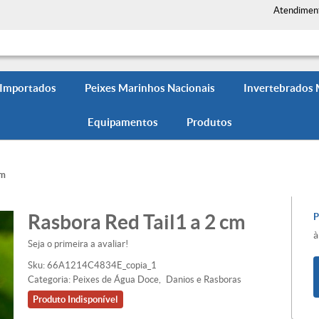
Atendimen
 Importados
Peixes Marinhos Nacionais
Invertebrados
Equipamentos
Produtos
cm
Rasbora Red Tail1 a 2 cm
à
Seja o primeira a avaliar!
Sku:
66A1214C4834E_copia_1
Categoria:
Peixes de Água Doce
Danios e Rasboras
Produto Indisponível