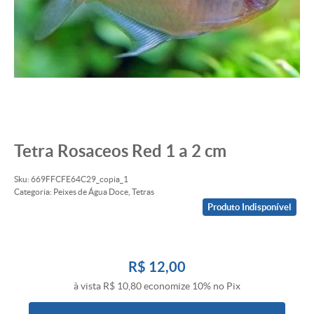
Tetra Rosaceos Red 1 a 2 cm
Sku:
669FFCFE64C29_copia_1
Categoria:
Peixes de Água Doce
,
Tetras
Produto Indisponível
R$ 12,00
à vista
R$ 10,80
economize
10%
no Pix