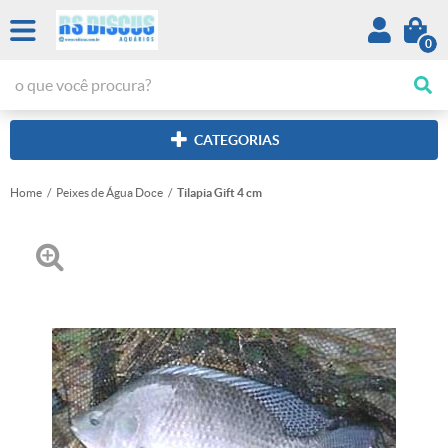
0
CATEGORIAS
Home
Peixes de Água Doce
Tilapia Gift 4 cm