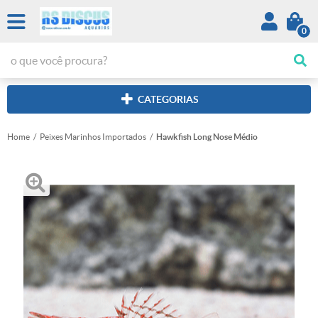
0
CATEGORIAS
Home
Peixes Marinhos Importados
Hawkfish Long Nose Médio