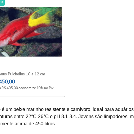
vo
anus Pulchellus 10 a 12 cm
450,00
a
R$ 405,00
economize
10%
no Pix
 um peixe marinho resistente e carnívoro, ideal para aquários 
aturas entre 22°C-26°C e pH 8.1-8.4. Jovens são limpadores, mas
mente acima de 450 litros.