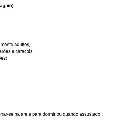
agaio)
almente adultos)
rões e caracóis
ões)
errar-se na areia para dormir ou quando assustado.