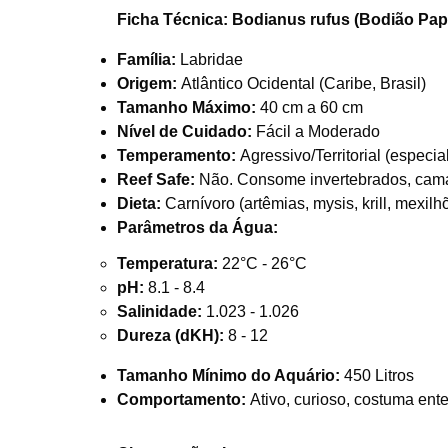
Ficha Técnica: Bodianus rufus (Bodião Pap
Família:
Labridae
Origem:
Atlântico Ocidental (Caribe, Brasil)
Tamanho Máximo:
40 cm a 60 cm
Nível de Cuidado:
Fácil a Moderado
Temperamento:
Agressivo/Territorial (especi
Reef Safe:
Não. Consome invertebrados, cama
Dieta:
Carnívoro (artêmias, mysis, krill, mexilh
Parâmetros da Água:
Temperatura:
22°C - 26°C
pH:
8.1 - 8.4
Salinidade:
1.023 - 1.026
Dureza (dKH):
8 - 12
Tamanho Mínimo do Aquário:
450 Litros
Comportamento:
Ativo, curioso, costuma ent