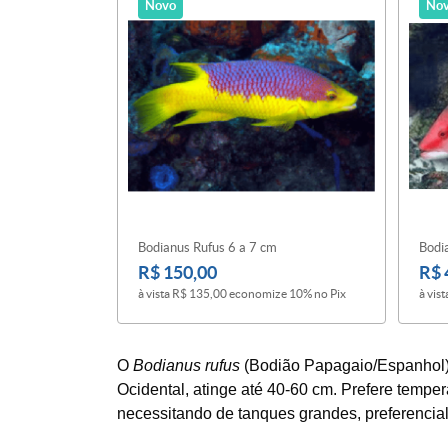
Novo
No
Bodianus Rufus 6 a 7 cm
Bodi
R$ 150,00
R$ 
à vista
R$ 135,00
economize
10%
no Pix
à vist
O
Bodianus rufus
(Bodião Papagaio/Espanhol) é
Ocidental, atinge até 40-60 cm. Prefere temper
necessitando de tanques grandes, preferencial