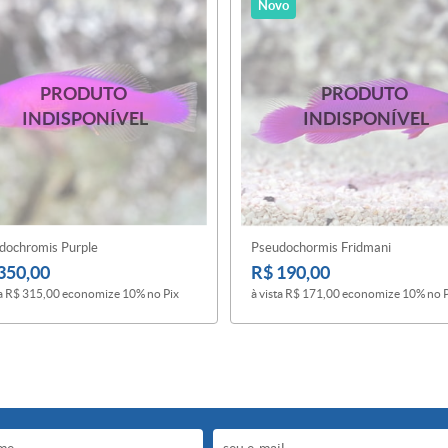
Novo
dochromis Purple
Pseudochormis Fridmani
350,00
R$ 190,00
a
R$ 315,00
economize
10%
no Pix
à vista
R$ 171,00
economize
10%
no 