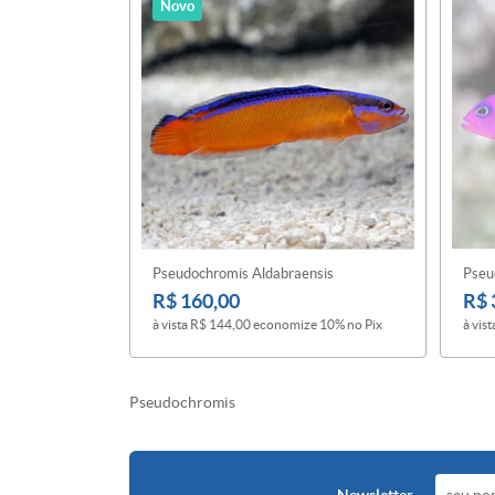
Novo
Pseudochromis Aldabraensis
Pseu
R$ 160,00
R$ 
à vista
R$ 144,00
economize
10%
no Pix
à vist
Pseudochromis