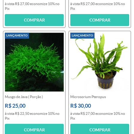
à vista
R$ 27,00
economize
10%
no
à vista
R$ 27,00
economize
10%
no
Pix
Pix
COMPRAR
COMPRAR
LANÇAMENTO
LANÇAMENTO
Musgo de Java ( Porção )
Microsorium Pteropus
R$ 25,00
R$ 30,00
à vista
R$ 22,50
economize
10%
no
à vista
R$ 27,00
economize
10%
no
Pix
Pix
COMPRAR
COMPRAR