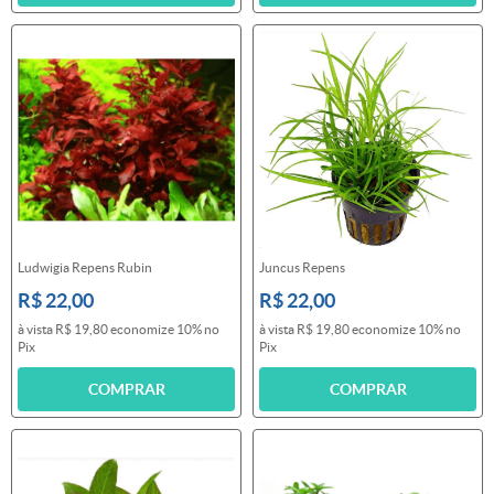
Ludwigia Repens Rubin
Juncus Repens
R$ 22,00
R$ 22,00
à vista
R$ 19,80
economize
10%
no
à vista
R$ 19,80
economize
10%
no
Pix
Pix
COMPRAR
COMPRAR