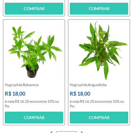
COMPRAR
COMPRAR
Hygrophila Balsamica
Hygrophila Angustifolia
R$ 18,00
R$ 18,00
à vista
R$ 16,20
economize
10%
no
à vista
R$ 16,20
economize
10%
no
Pix
Pix
COMPRAR
COMPRAR