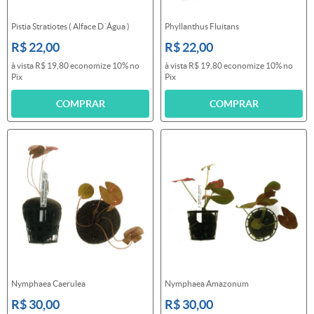
Pistia Stratiotes ( Alface D´Água )
Phyllanthus Fluitans
R$ 22,00
R$ 22,00
à vista
R$ 19,80
economize
10%
no
à vista
R$ 19,80
economize
10%
no
Pix
Pix
COMPRAR
COMPRAR
Nymphaea Caerulea
Nymphaea Amazonum
R$ 30,00
R$ 30,00