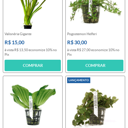
Valisnéria Gigante
Pogostemon Helferi
R$ 15,00
R$ 30,00
à vista
R$ 13,50
economize
10%
no
à vista
R$ 27,00
economize
10%
no
Pix
Pix
COMPRAR
COMPRAR
LANÇAMENTO