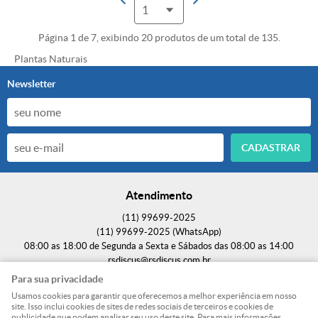
Página 1 de 7, exibindo 20 produtos de um total de 135.
Plantas Naturais
Newsletter
CADASTRAR
Atendimento
(11)
99699-2025
(11)
99699-2025
(WhatsApp)
08:00 as 18:00 de Segunda a Sexta e Sábados das 08:00 as 14:00
rsdiscus@rsdiscus.com.br
Para sua privacidade
Endereço
Usamos cookies para garantir que oferecemos a melhor experiência em nosso
site. Isso inclui cookies de sites de redes sociais de terceiros e cookies de
Rodovia Fernão Dias, S/N, (SEM VISITAÇÃO / SEM RETIRADA);
-
Parque Edu
publicidade que podem analisar seu uso deste site. Para mais informações,