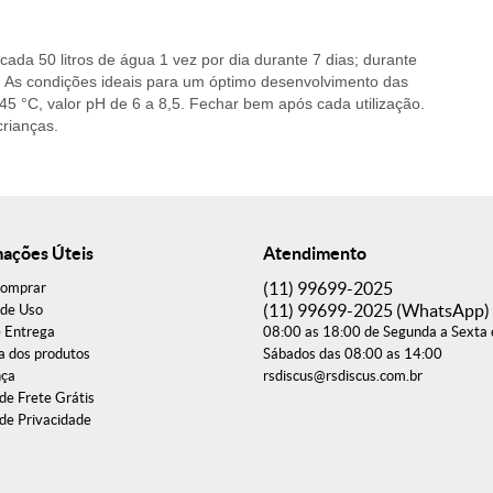
cada 50 litros de água 1 vez por dia durante 7 dias; durante
 As condições ideais para um óptimo desenvolvimento das
45 °C, valor pH de 6 a 8,5. Fechar bem após cada utilização.
crianças.
mações Úteis
Atendimento
(11)
99699-2025
omprar
(11)
99699-2025
(WhatsApp)
de Uso
e Entrega
08:00 as 18:00 de Segunda a Sexta 
a dos produtos
Sábados das 08:00 as 14:00
nça
rsdiscus@rsdiscus.com.br
 de Frete Grátis
 de Privacidade