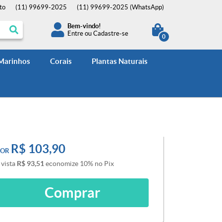
to
(11)
99699-2025
(11)
99699-2025
(WhatsApp)
Bem-vindo!
Entre
ou
Cadastre-se
0
 Marinhos
Corais
Plantas Naturais
R$ 103,90
POR
 vista
R$ 93,51
economize
10%
no Pix
Comprar