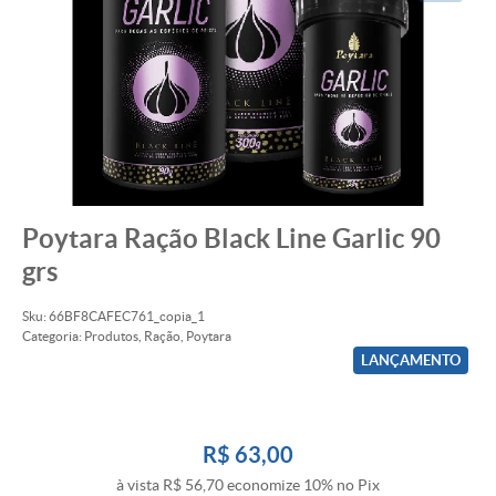
Poytara Ração Black Line Garlic 90
grs
Sku:
66BF8CAFEC761_copia_1
Categoria:
Produtos
,
Ração
,
Poytara
LANÇAMENTO
R$ 63,00
à vista
R$ 56,70
economize
10%
no Pix